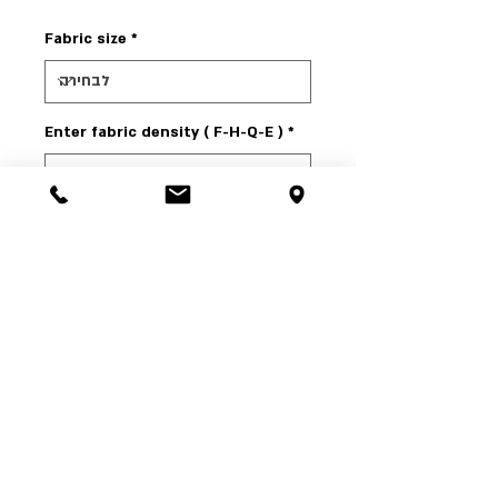
Fabric size
*
Enter fabric density ( F-H-Q-E )
*
0/500
הוסף
ההשכלה 5 ת"א | טל':
03-6244341
| א'-ה' 00:00-
24:00 ו' עד 15:00, שבת שעה אחר צאת שבת |
RushesPro@gmail.com
עיצב וסידר: תומר פריימן