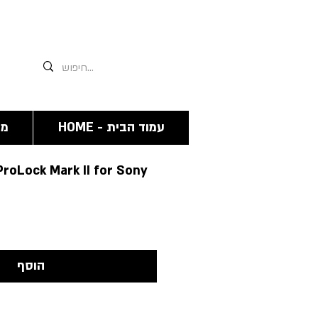
אנחנו תמיד זמינים גם פה 03-6244341
HOME - עמוד הבית
מצ
ProLock Mark II for Sony
הוסף