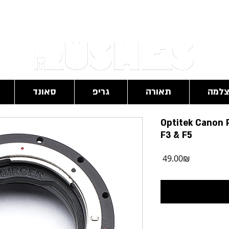
RushesPro@gmail.com
למה
תאורה
גריפ
סאונד
Optitek Canon 
F3 & F5
מחיר
‏49.00 ‏₪