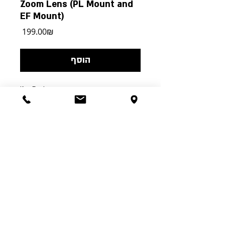
Zoom Lens (PL Mount and
EF Mount)
מחיר
‏199.00 ‏₪
הוסף
Key Features
Maintains Focus Throughout Zoom
Range
Near-Zero Breathing
Swappable PL Mount; Canon EF
Included
16-Blade Iris
ההשכלה 5 ת"א | טל':
03-6244341
| א'-ה' 00:00-
24:00 ו' עד 15:00, שבת שעה אחר צאת שבת |
RushesPro@gmail.com