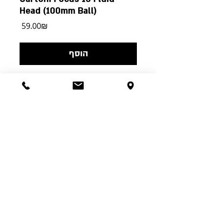
Head (100mm Ball)
מחיר
‏59.00 ‏₪
הוסף
Key Features
100mm Ball Base; 0 to 24 lb Payload
Variable Counterbalance, +/-90° Tilt
Sliding Quick Release Plate
Large, Knurled Pan Drag Ring
Illuminated Bubble Level
ההשכלה 5 ת"א | טל':
03-6244341
| א'-ה' 00:00-
24:00 ו' עד 15:00, שבת שעה אחר צאת שבת |
RushesPro@gmail.com
עיצב וסידר: תומר פריימן