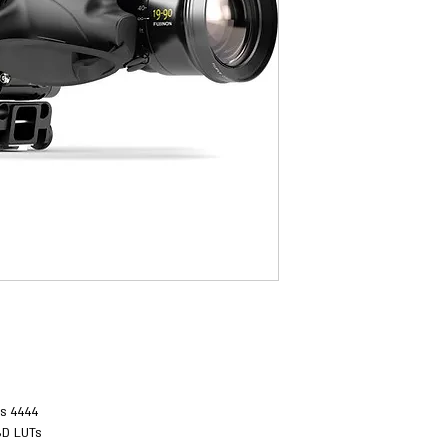
es 4444
3D LUTs