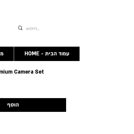
אנחנו תמיד זמינים גם פה 03-6244341
HOME - עמוד הבית
מצ
emium Camera Set
הוסף