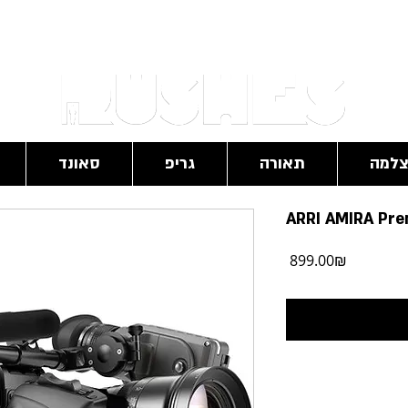
RushesPro@gmail.com
למה
תאורה
גריפ
סאונד
ARRI AMIRA Pr
מחיר
‏899.00 ‏₪