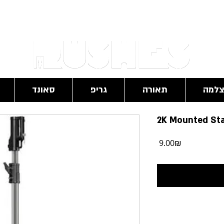
RushesPro@gmail.com
למה
תאורה
גריפ
סאונד
2K Mounted St
מחיר
‏9.00 ‏₪