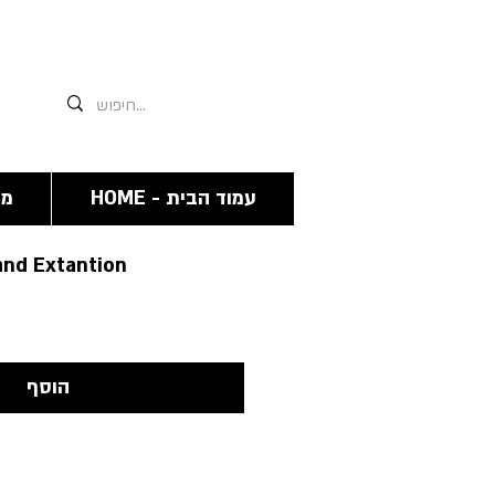
אנחנו תמיד זמינים גם פה 03-6244341
HOME - עמוד הבית
מצ
and Extantion
הוסף